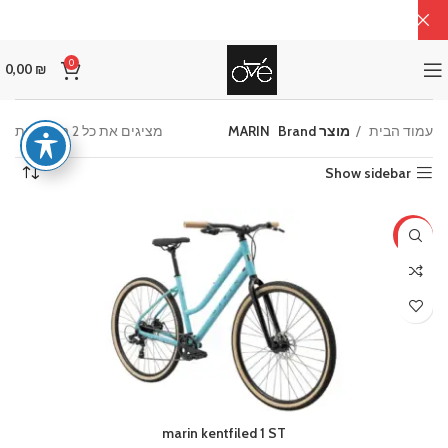
0
0,00
₪
ממו
עמוד הבית
מוצר Brand
MARIN
מציגים את כל ⁦2⁩ התוצאות
לפי
Show sidebar
מחי
מהז
ליק
-7%
marin kentfiled 1 ST