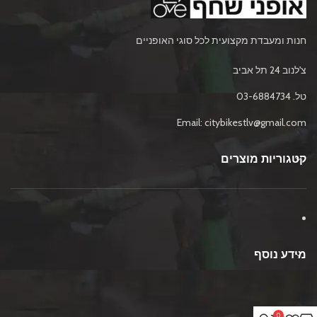
חנות ומעבדת מקצועית לכל סוגי האופניים
צ'לנוב 24 תל אביב
טל. 03-6884734
Email: citybikestlv@gmail.com
קטגוריות מוצרים
מידע נוסף
0