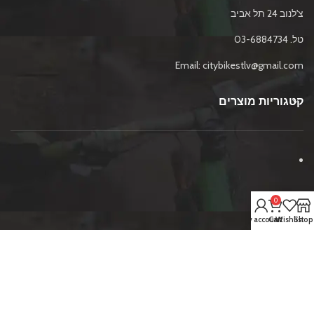
צ'לנוב 24 תל אביב
טל. 03-6884734
Email: citybikestlv@gmail.com
קטגוריות מוצרים
מידע נוסף
0
My account
Cart
Wishlist
Shop
מכירת אופניים
2022 Copyright .כל הזכויות שמורות.