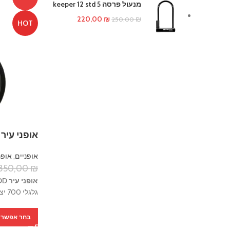
מנעול פרסה keeper 12 std 5
המחיר
המחיר
220,00
₪
250,00
₪
HOT
המקורי
הנוכחי
היה:
הוא:
220,00 ₪.
250,00 ₪.
אופני עיר Raleigh SHERWOOD
אופניים
,
אופנ
850,00
₪
אופני עיר Raleigh SHERWOOD
גלגלי 700 יציבים ואבזור מלא לרכיבה יומיומית נוחה ובטוחה.
בחר אפשרו