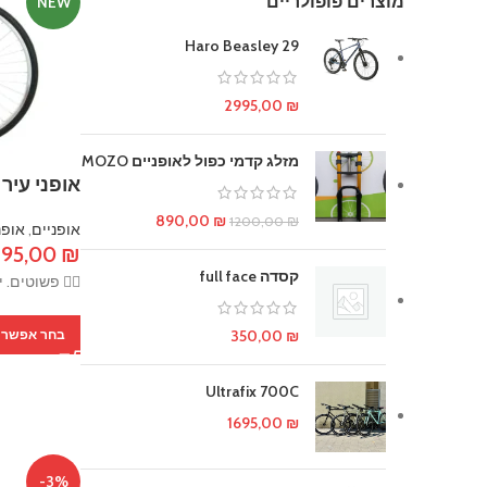
מוצרים פופולריים
NEW
Haro Beasley 29
2995,00
₪
מזלג קדמי כפול לאופניים MOZO
אופני עיר TLV W 1 speed
המחיר
המחיר
890,00
₪
1200,00
₪
אופניים
,
אופנ
המקורי
הנוכחי
195,00
₪
היה:
הוא:
קסדה full face
🚴‍♀️ פשוטים. 
890,00 ₪.
1200,00 ₪.
₪
350,00
בחר אפשרו
Ultrafix 700C
1695,00
₪
-3%