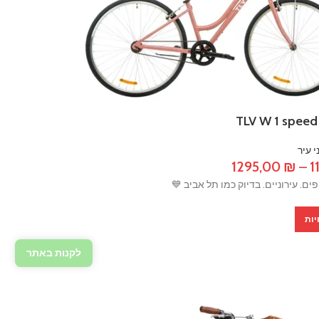
י עיר
טווח
1295,00
₪
–
1
מחירים:
יפים. עירוניים. בדיוק כמו תל אביב 💙
יות
עד
לקנות באתר