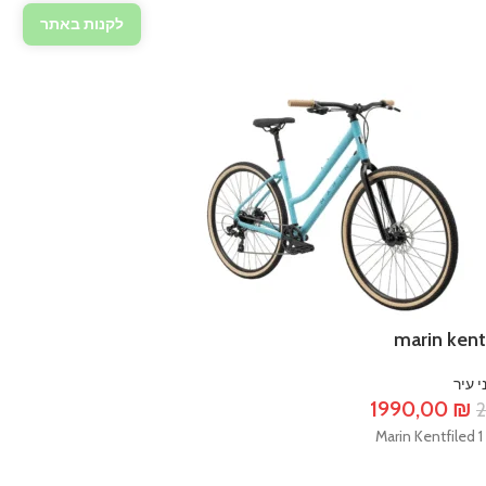
לקנות באתר
marin kent
י עיר
המחיר
המחיר
1990,00
₪
המקורי
הנוכחי
היה:
הוא: