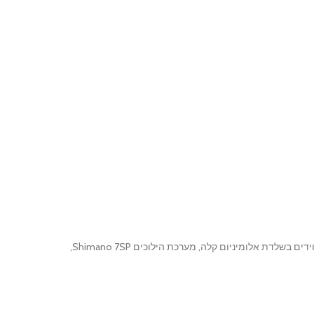
– שילוב מושלם של נוחות, עיצוב קלאסי וביצועים בעיר. מצוידים בשלדת אלומיניום קלה, מערכת הילוכים Shimano 7SP,