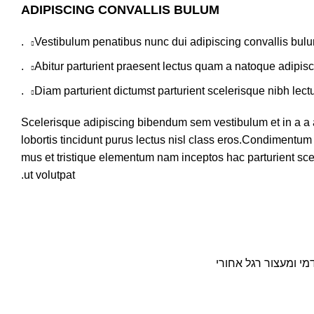
ADIPISCING CONVALLIS BULUM
Vestibulum penatibus nunc dui adipiscing convallis bulu
Abitur parturient praesent lectus quam a natoque adipisc
Diam parturient dictumst parturient scelerisque nibh lectu
Scelerisque adipiscing bibendum sem vestibulum et in a a 
lobortis tincidunt purus lectus nisl class eros.Condimentum
mus et tristique elementum nam inceptos hac parturient sce
ut volutpat.