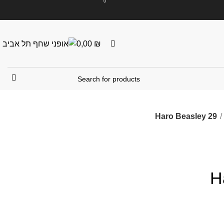
0
0,00
₪
Haro Beasley 29
H