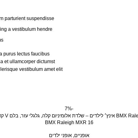
m parturient suspendisse.
ing a vestibulum hendre.
s.
a purus lectus faucibus
 a et ullamcorper dictumst
lerisque vestibulum amet elit
-7%
BMX Raleigh MXR 16
אופניים
,
אופני ילדים