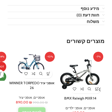
מידע נוסף
חוות דעת (0)
משלוח
מוצרים קשורים
14%
-10%
-7%
HOT
NEW
אופני עיר WINNER TORPEDO
26
אופניים
,
אופני עיר
BMX Raleigh MXR 14
המחיר
המחיר
890,00
₪
990,00
₪
המקורי
הנוכחי
אופניים
,
אופני ילדים
היה:
הוא:
לקנות באתר