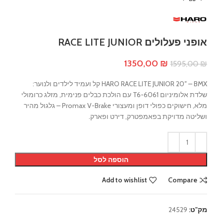
אופני פעלולים RACE LITE JUNIOR
המחיר
המחיר
1350,00
₪
1595,00
₪
המקורי
הנוכחי
היה:
הוא:
HARO RACE LITE JUNIOR 20″ – BMX קל ועמיד לילדים ולנוער:
1350,00 ₪.
1595,00 ₪.
שלדת אלומיניום 6061-T6 עם הולכת כבלים פנימית, מזלג כרומולי
מלא, חישוקים כפולי דופן ומעצורי Promax V-Brake – גלגול מהיר
ושליטה מדויקת בפאמפטרק, דירט ופארק.
הוספה לסל
Add to wishlist
Compare
מק"ט:
24529