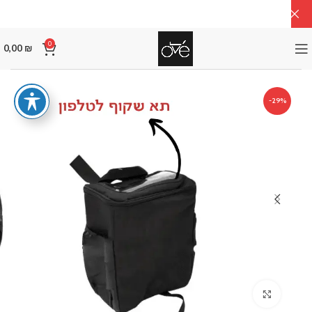
0
0,00
₪
-29%
Click to enlarge