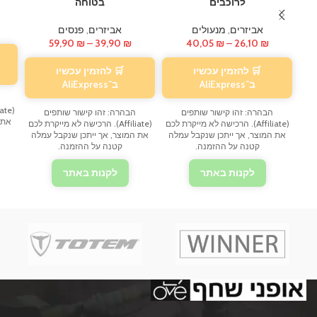
לרוכבים
בטוחה
אביזרים
,
מנעולים
אביזרים
,
פנסים
טווח
טווח
59,90
₪
–
39,90
₪
40,05
₪
–
26,10
₪
מחירים:
מחירים:
🛒 להזמין עכשיו
🛒 להזמין עכשיו
עד
עד
ב־AliExpress
ב־AliExpress
הבהרה: זהו קישור שותפים
הבהרה: זהו קישור שותפים
את 
(Affiliate). הרכישה לא מייקרת לכם
(Affiliate). הרכישה לא מייקרת לכם
את המוצר, אך ייתכן שנקבל עמלה
את המוצר, אך ייתכן שנקבל עמלה
קטנה על ההזמנה.
קטנה על ההזמנה.
לקנות באתר
לקנות באתר