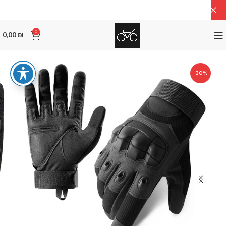
0
0,00
₪
-30%