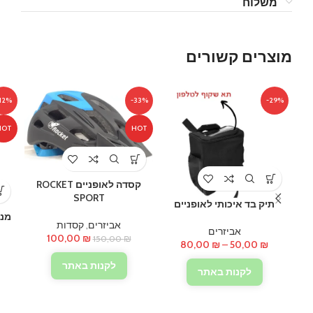
משלוח
מוצרים קשורים
12%
-33%
-29%
HOT
HOT
קסדה לאופניים ROCKET
SPORT
תיק בד איכותי לאופניים
מנעו
אביזרים
,
קסדות
אביזרים
המחיר
המחיר
100,00
₪
150,00
₪
טווח
80,00
₪
–
50,00
₪
המקורי
הנוכחי
מחירים:
היה:
הוא:
לקנות באתר
לקנות באתר
100,00 ₪.
150,00 ₪.
עד