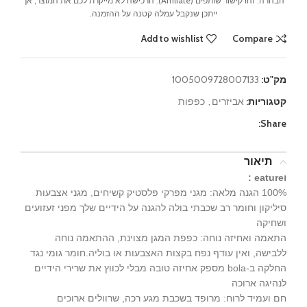
הבהרה: זהו קישור שותפים (Affiliate). הרכישה לא מייקרת לכם את המוצר, אך
ייתכן שנקבל עמלה קטנה על ההזמנה.
Add to wishlist
Compare
מק"ט:
1005009728007133
קטגוריות:
אביזרים
,
כפפות
Share:
תיאור
ו
eature :
100% הגנה מלאה: מגני מפרקי פלסטיק קשיחים, מגני אצבעות
סיליקון וחומר רב שכבתי בולה להגנה על הידיים שלך מפני זעזועים
ושחיקה
התאמה ואחיזה נוחה: כפפת המגן מצוינת, ההתאמה נוחה
ללבישה, ואין עודף נפח בקצות האצבעות או בוליה.חומר גומי נגד
החלקה ב-bola מספק אחיזה טובה מבלי לכווץ את שרירי הידיים
לנהיגה ארוכה
חם ועמיד לרוח: מרופד בשכבת מגע רכה, שרוולים ארוכים