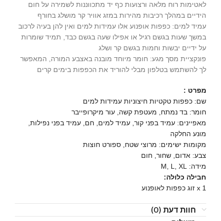
לאטימות רוח מלאה ורצועות כף יד מתכווננות לשמירה על חום
הידיים במהלך רכיבות מהירות במזג אוויר קר מושלג בחורף
עמיד למים: כפפות אופנוע אלו עמידות למים ואין להן בעיה לרכוב
במשך שעות בגשם רגיל או אפילו שעה בגשם כבד, תמיד שומרות
על ידיים יבשות וחמות בגשם קר ושלג
פונקציית מסך מגע: חומר מיוחד מובנה באצבע המורה, המאפשר
לך להשתמש בטלפון מבלי להוריד את הכפפות בימים קרים
מפרט :
שם: כפפות טקטיות חיצוניות עמידות למים
חומר: בד נמתח, מעטפת קשה, עור מיקרופייבר
מאפיינים: עמיד בפני קור, עמיד למים, חם, עמיד בפני נפילות,
מונע החלקה
מקומות ישימים: מרוצי שטח, ספורט חוצות
צבע: אדום, שחור, חום
מידה: M, L, XL
חבילה כלולה:
1 x זוג כפפות לאופנוע
חוות דעת (0)