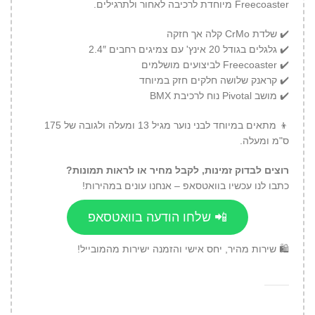
Freecoaster מיוחדת לרכיבה לאחור ולתרגילים.
✔️ שלדת CrMo קלה אך חזקה
✔️ גלגלים בגודל 20 אינץ' עם צמיגים רחבים 2.4″
✔️ Freecoaster לביצועים מושלמים
✔️ קראנק שלושה חלקים חזק במיוחד
✔️ מושב Pivotal נוח לרכיבת BMX
👦 מתאים במיוחד לבני נוער מגיל 13 ומעלה ולגובה של 175
ס"מ ומעלה.
רוצים לבדוק זמינות, לקבל מחיר או לראות תמונות?
כתבו לנו עכשיו בוואטסאפ – אנחנו עונים במהירות!
📲 שלחו הודעה בוואטסאפ
🛍️ שירות מהיר, יחס אישי והזמנה ישירות מהמובייל!