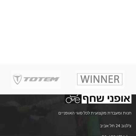
חנות ומעבדת מקצועית לכל סוגי האופניים
צ'לנוב 24 תל אביב