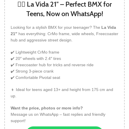
🚴‍♂️ La Vida 21″ – Perfect BMX for
Teens, Now on WhatsApp!
Looking for a stylish BMX for your teenager? The
La Vida
21″
has everything: CrMo frame, wide wheels, Freecoaster
hub and aggressive street design.
✔️ Lightweight CrMo frame
✔️ 20″ wheels with 2.4″ tires
✔️ Freecoaster hub for tricks and reverse ride
✔️ Strong 3-piece crank
✔️ Comfortable Pivotal seat
👦 Ideal for teens aged 13+ and height from 175 cm and
up.
Want the price, photos or more info?
Message us on WhatsApp – fast replies and friendly
support!