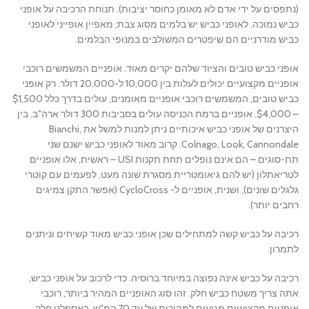
(נתפסים על ידי אדם לא מאומן כחוסר יציבות). תנוחת הרכיבה על אופני
כביש נמוכה. לאופני כביש יש בלמים מסוג צבת; מאפיין אופייני לאופני
כביש מודרניים הם שיפטרים המשולבים במנופי הבלמים.
אופני כביש טובים והציוד שלהם יקרים מאוד. אופניים המשמשים רוכבי
אופניים מקצועיים יכולים לעלות בין 10,000 ל-20,000 דולר. רק אופני
כביש טובים, המשמשים רוכבי אופניים מאומנים, עולים בדרך כלל $1,500
– $4,000. אופניים ברמת הכניסה עולים בסביבות 300 דולר ארה"ב. בין
היצרנים של אופני כביש איכותיים ניתן למנות למשל את Bianchi,
Colnago, Look, Cannondale. קרוב מאוד לאופני כביש ישנם שני
תת-סוגים – הם אינם נופלים תחת תקנות USI – ראשית, אלו אופניים
לטריאתלון (יש להם גיאומטריית מסגרת שונה מעט, לפעמים עם קוטרי
גלגלים שונים), ושנית, אופניים ל- CycloCross (אפשר התקן צמיגים
רחבים יותר).
רכיבה על כביש קשה למתחילים שכן אופני כביש מאוד קשיחים וניתנים
לתמרון.
רכיבה על כביש אינה נפוצה במיוחד ברוסיה. כדי לרכוב על אופני כביש,
אתה צריך משטח כביש חלק. זהו סוג האופניים המהיר ביותר, רוכבי
אופניים מקצועיים מגיעים למהירות של עד 70 קמ"ש. באספלט חלק,