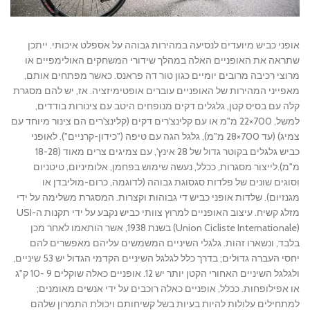
אופני כביש מיועדים לנסיעה במהירות גבוהה על אספלט איכותי. ייתכן
שתראה את האופניים האלה במהלך שידורי המשחקים האולימפיים או
מרוצי רכיבה מרובים יומיים כגון טור דה פראנס. כאשר מפתחים אותם,
מאפייני המהירות של האופניים עוברים אופטימיזציה. אז, יש להם מסגרת
קלה עם בסיס קטן, גלגלים דקים מנופחים היטב עם צינורות בודדים,
למשל, 700×22 מ"מ או עם קלינצ'רים דקים (קלינצ'רים הם צינור מיוחד עם
צמיג) (עד 700×28 מ"מ), גלגל הגה עם טיפה ("כידון-קרניים"). לאופני
כביש גלגלים בקוטר גדול של 28 אינץ', עם צמיגים צרים מאוד (18-28
מ"מ).לייצור מסגרות, ככלל, נעשה שימוש בפחמן, אלומיניום, טיטניום
וסוגים שונים של פלדות סגסוגת גבוהה (לדוגמה, כרום-מוליבדן או
מגנזיום). שלדות אופני כביש די גבוהות וקצרות. המסגרת משלימה על ידי
מזלג קשיח. עיצוב האופניים למרוץ צוותי כביש נקבע על ידי תקנות ה-USI
(Union Cicliste Internationale) בשנת 1938, אשר הותאמו לאחר מכן
בלבד, ונשארו זהות. גלגלי השיניים המשמשים עליהם מאפשרים להם
יחסי העברה גדולים; בדרך כלל לגלגל השיניים הקדמי הגדול יש 53 שיניים,
ולגלגל השיניים האחורי הקטן יותר יש 12. אופניים כאלה שוקלים 9 -10 ק"ג
או אפילופחות. ככלל, אופניים כאלה רוכבים על ידי אנשים מאומנים;
למתחילים עלולות להיות בעיות בשל קשיחותם ויכולת התמרון שלהם