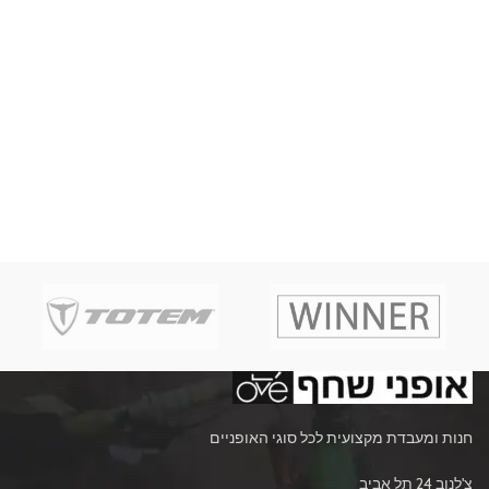
חנות ומעבדת מקצועית לכל סוגי האופניים
צ'לנוב 24 תל אביב